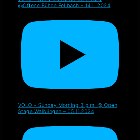
@Offene Bühne Fellbach – 14.11.2024
VOLO – Sunday Morning 3 p.m. @ Open
Stage Waiblingen – 05.11.2024