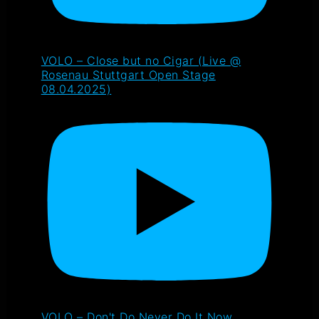
VOLO – Close but no Cigar (Live @
Rosenau Stuttgart Open Stage
08.04.2025)
VOLO – Don't Do Never Do It Now