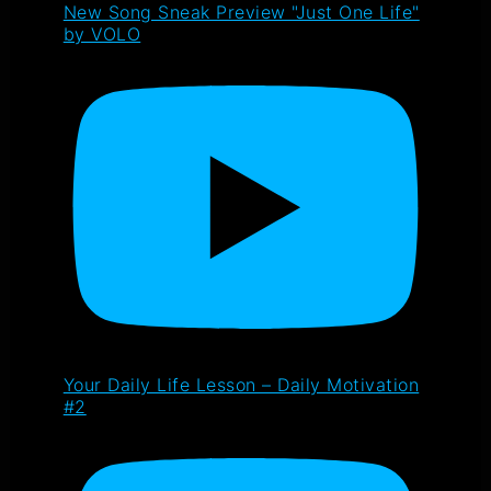
New Song Sneak Preview "Just One Life"
by VOLO
Your Daily Life Lesson – Daily Motivation
#2