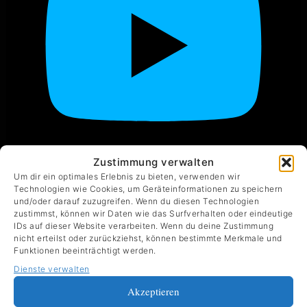
VOLO – Reeling And Rocking @ Open
Zustimmung verwalten
Stage Waiblingen – 05.11.2024
Um dir ein optimales Erlebnis zu bieten, verwenden wir
Technologien wie Cookies, um Geräteinformationen zu speichern
und/oder darauf zuzugreifen. Wenn du diesen Technologien
zustimmst, können wir Daten wie das Surfverhalten oder eindeutige
IDs auf dieser Website verarbeiten. Wenn du deine Zustimmung
nicht erteilst oder zurückziehst, können bestimmte Merkmale und
Funktionen beeinträchtigt werden.
Dienste verwalten
Akzeptieren